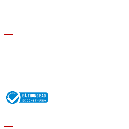
GIÁ XE Ô TÔ TẢI
Địa chỉ: Nam Từ Liêm, Hanoi, Vietnam
SĐT: 09814.15.112
Email: Muabanxe28@gmail.com
ĐĂNG KÝ TƯ VẤN