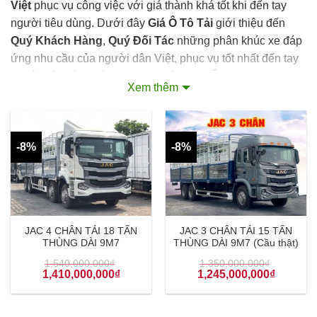
Việt
phục vụ công việc với giá thành khá tốt khi đến tay
người tiêu dùng. Dưới đây
Giá Ô Tô Tải
giới thiệu đến
Quý Khách Hàng
,
Quý Đối Tác
những phân khúc xe đáp
ứng nhu cầu của người dân Việt, phục vụ tốt nhất đến tay
người tiêu dùng với phương châm
“CHẤT LƯỢNG
Xem thêm
THẬT, GIÁ TRỊ THẬT”.
-8%
-8%
JAC 4 CHÂN TẢI 18 TẤN
JAC 3 CHÂN TẢI 15 TẤN
THÙNG DÀI 9M7
THÙNG DÀI 9M7 (Cầu thật)
1,540,000,000
₫
1,350,000,000
₫
1,410,000,000
₫
1,245,000,000
₫