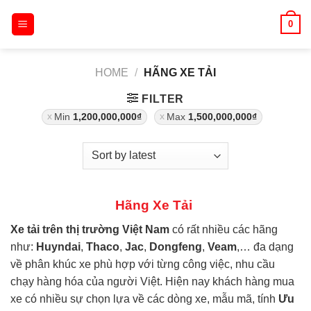
Skip
0
to
content
HOME
/
HÃNG XE TẢI
FILTER
Min
1,200,000,000
₫
Max
1,500,000,000
₫
Hãng Xe Tải
Xe tải trên thị trường Việt Nam
có rất nhiều các hãng
như:
Huyndai
,
Thaco
,
Jac
,
Dongfeng
,
Veam
,… đa dạng
về phân khúc xe phù hợp với từng công việc, nhu cầu
chạy hàng hóa của người Việt. Hiện nay khách hàng mua
xe có nhiều sự chọn lựa về các dòng xe, mẫu mã, tính
Ưu